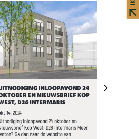
UITNODIGING INLOOPAVOND 24
GEMEENT
OKTOBER EN NIEUWSBRIEF KOP
IN VOOR 
WEST, D26 INTERMARIS
apr 26, 2024
okt 14, 2024
De Arie Kepp
omgevingspri
Uitnodiging inloopavond 24 oktober en
uitgereikt d
Nieuwsbrief Kop West, D26 Intermaris Meer
Holland. De…
weten? Ga dan naar de website van