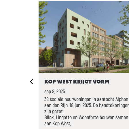
P WEST
KOP WEST KRIJGT VORM
 PRIJS
sep 8, 2025
38 sociale huurwoningen in aantocht Alphen
aan den Rijn, 18 juni 2025. De handtekeninge
d-Hollandse
zijn gezet:
jaar wordt
Blink, Lingotto en Woonforte bouwen samen
OI Noord-
aan Kop West,…