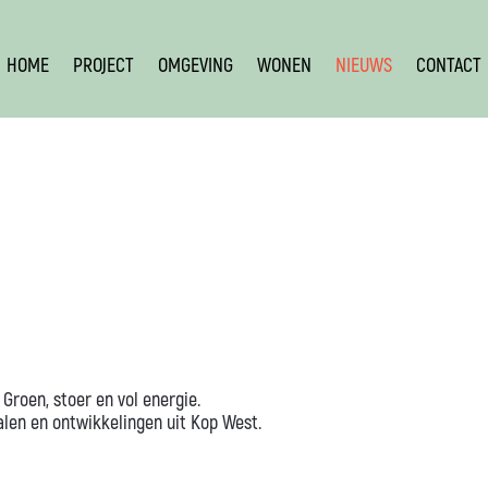
HOME
PROJECT
OMGEVING
WONEN
NIEUWS
CONTACT
S
 Groen, stoer en vol energie.
halen en ontwikkelingen uit Kop West.